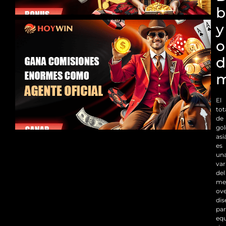
b
y
o
d
m
El
tot
de
gol
asi
es
un
var
del
me
ove
di
pa
equ