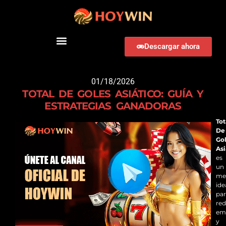
Descargar ahora
01/18/2026
TOTAL DE GOLES ASIÁTICO: GUÍA Y
ESTRATEGIAS GANADORAS
Tot
De
Go
Asi
es
un
me
ide
pa
red
em
y