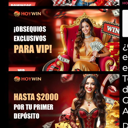
HO
T
c
e
e
T
G
A
D