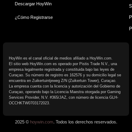
Descargar HoyWin
S
P
¿Cómo Registrarse
P
HoyWin es el canal oficial de medios afiliado a HoyWin.com.
El sitio web HoyWin.com es operado por Pistis Trade N.V., una
empresa legalmente registrada y constituida bajo las leyes de
Curaçao. Su número de registro es 162576 y su domicilio legal se
encuentra en Zuikertuintjeweg Z/N (Zuikertuin Tower), Curaçao.
La empresa cuenta con la licencia y autorización del Gobierno de
Curaçao, operando bajo la Licencia Maestra otorgada por Gaming
Services Provider, N.V. #365/JAZ, con número de licencia GLH-
OCCHKTW0703172023.
2025 ©
hoywin.com
. Todos los derechos reservados.