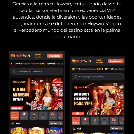
Gracias a la marca Hoywin, cada jugada desde tu
celular se convierte en una experiencia VIP
auténtica, donde la diversión y las oportunidades
de ganar nunca se detienen. Con Hoywin México,
el verdadero mundo del casino está en la palma
de tu mano.