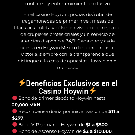
confianza y entretenimiento exclusivo.
En el casino Hoywin, podrás disfrutar de
tragamonedas de primer nivel, mesas de
blackjack, ruleta y póker en vivo, con el respaldo
de crupieres profesionales y un servicio de
atención disponible 24/7. Cada giro y cada
apuesta en Hoywin México te acerca más a la
victoria, siempre con la transparencia que
distingue a la casa de apuestas Hoywin en el
mercado.
Beneficios Exclusivos en el
Casino Hoywin
Bono de primer depósito Hoywin hasta
20,000 MXN
.
Recompensa diaria por iniciar sesión de
$11 a
$277
.
Bono VIP semanal Hoywin de
$1 a $500
.
Bono de Ascenso Hoywin de
$2 a $10,000
.