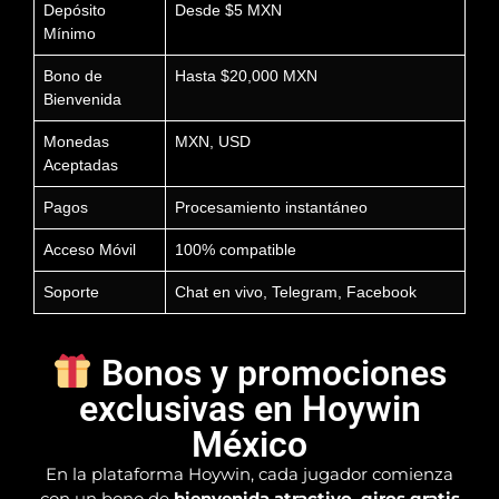
Depósito
Desde $5 MXN
Mínimo
Bono de
Hasta $20,000 MXN
Bienvenida
Monedas
MXN, USD
Aceptadas
Pagos
Procesamiento instantáneo
Acceso Móvil
100% compatible
Soporte
Chat en vivo, Telegram, Facebook
Bonos y promociones
exclusivas en Hoywin
México
En la plataforma Hoywin, cada jugador comienza
con un bono de
bienvenida atractivo, giros gratis