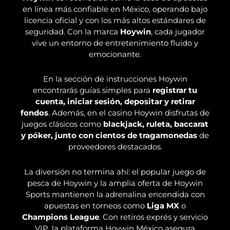
en línea más confiable en México, operando bajo
licencia oficial y con los más altos estándares de
seguridad. Con la marca
Hoywin
, cada jugador
vive un entorno de entretenimiento fluido y
emocionante.
En la sección de instrucciones Hoywin
encontrarás guías simples para
registrar tu
cuenta, iniciar sesión, depositar y retirar
fondos
. Además, en el casino Hoywin disfrutas de
juegos clásicos como
blackjack, ruleta, baccarat
y póker, junto con cientos de tragamonedas
de
proveedores destacados.
La diversión no termina ahí: el popular juego de
pesca de Hoywin y la amplia oferta de Hoywin
Sports mantienen la adrenalina encendida con
apuestas en torneos como
Liga MX
o
Champions
League
. Con retiros exprés y servicio
VIP, la plataforma Hoywin México asegura