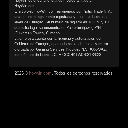
HoyWin es el canal oficial de medios afiliado a
HoyWin.com.
El sitio web HoyWin.com es operado por Pistis Trade N.V.,
una empresa legalmente registrada y constituida bajo las
leyes de Curaçao. Su número de registro es 162576 y su
domicilio legal se encuentra en Zuikertuintjeweg Z/N
(Zuikertuin Tower), Curaçao.
La empresa cuenta con la licencia y autorización del
Gobierno de Curaçao, operando bajo la Licencia Maestra
otorgada por Gaming Services Provider, N.V. #365/JAZ,
con número de licencia GLH-OCCHKTW0703172023.
2025 ©
hoywin.com
. Todos los derechos reservados.