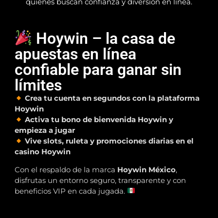
quienes buscan confianza y diversión en línea.
Hoywin – la casa de
apuestas en línea
confiable para ganar sin
límites
Crea tu cuenta en segundos con la plataforma
Hoywin
Activa tu bono de bienvenida Hoywin y
empieza a jugar
Vive slots, ruleta y promociones diarias en el
casino Hoywin
Con el respaldo de la marca
Hoywin
México
,
disfrutas un entorno seguro, transparente y con
beneficios VIP en cada jugada.