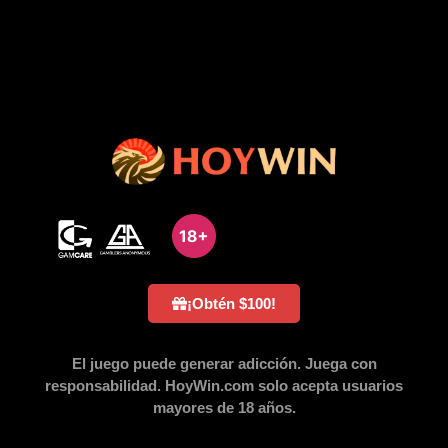
¡Obtén $100!
El juego puede generar adicción. Juega con
responsabilidad. HoyWin.com solo acepta usuarios
mayores de 18 años.