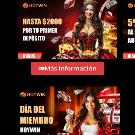
Más información