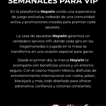
SEMANALES PARA VIP
En la plataforma
Hoywin
vivirás una experiencia
de juego exclusiva, rodeado de una comunidad
activa y promociones creadas para premiar cada
apuesta.
La casa de apuestas
Hoywin
garantiza un
verdadero servicio VIP, donde cada giro en las
tragamonedas o jugada en la mesa se
transforma en una ocasión especial para ganar.
Desde el primer día, la marca
Hoywin
te
acompaña con beneficios únicos y un entorno
seguro. Con el casino Hoywin México, disfrutas de
entretenimiento internacional con ruleta, póker,
blackjack y más, todo diseñado para ofrecer
adrenalina, confianza y victorias constantes.