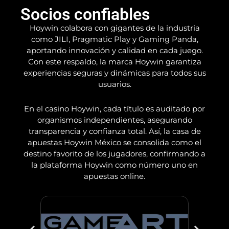
Socios confiables
Hoywin colabora con gigantes de la industria
como JILI, Pragmatic Play y Gaming Panda,
aportando innovación y calidad en cada juego.
Con este respaldo, la marca Hoywin garantiza
experiencias seguras y dinámicas para todos sus
usuarios.
En el casino Hoywin, cada título es auditado por
organismos independientes, asegurando
transparencia y confianza total. Así, la casa de
apuestas Hoywin México se consolida como el
destino favorito de los jugadores, confirmando a
la plataforma Hoywin como número uno en
apuestas online.