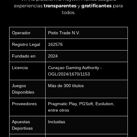
experiencias
transparentes
y
gratificantes
para
todos.
Operador
Pistis Trade N.V.
Registro Legal
162576
Fundado en
2024
Licencia
Curaçao Gaming Authority -
OGL/2024/1670/1153
Juegos
Más de 300 títulos
Disponibles
Proveedores
Pragmatic Play, PGSoft, Evolution,
entre otros
Apuestas
Incluidas
Deportivas