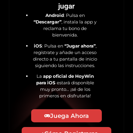
jugar
Android
: Pulsa en
“Descargar”
, instala la app y
reclama tu bono de
bienvenida.
iOS
: Pulsa en
“Jugar ahora”
,
regístrate y añade un acceso
directo a tu pantalla de inicio
siguiendo las instrucciones.
La
app oficial de HoyWin
para iOS
estará disponible
muy pronto… ¡sé de los
primeros en disfrutarla!
Juega Ahora