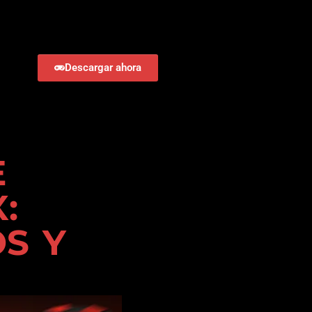
Descargar ahora
E
:
S Y