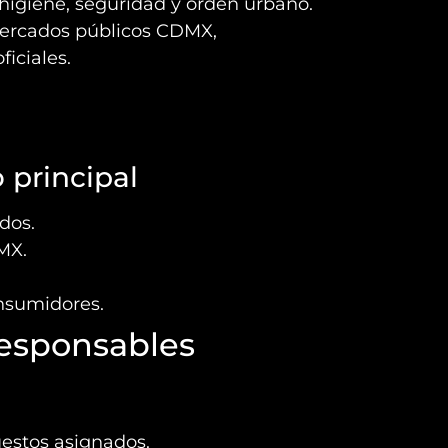
higiene, seguridad y orden urbano.
mercados públicos CDMX,
iciales.
 principal
dos.
MX.
onsumidores.
responsables
puestos asignados.