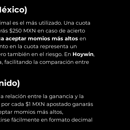
éxico)
imal es el más utilizado. Una cuota
birás $250 MXN en caso de acierto
ica aceptar momios más altos
en
to en la cuota representa un
ro también en el riesgo. En
Hoywin
,
 facilitando la comparación entre
nido)
la relación entre la ganancia y la
1, por cada $1 MXN apostado ganarás
eptar momios más altos,
irse fácilmente en formato decimal