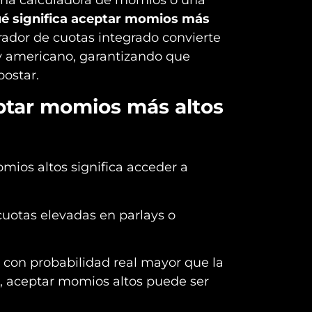
 una calculadora de momios o una
é significa aceptar momios más
rador de cuotas integrado convierte
 y americano, garantizando que
ostar.
ptar momios más altos
ios altos significa acceder a
cuotas elevadas en parlays o
s con probabilidad real mayor que la
, aceptar momios altos puede ser