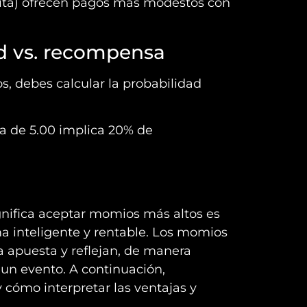
ícita) ofrecen pagos más modestos con
ad vs. recompensa
s, debes calcular la probabilidad
a de 5.00 implica 20% de
ifica aceptar momios más altos es
ma inteligente y rentable. Los momios
 apuesta y reflejan, de manera
 un evento. A continuación,
y cómo interpretar las ventajas y