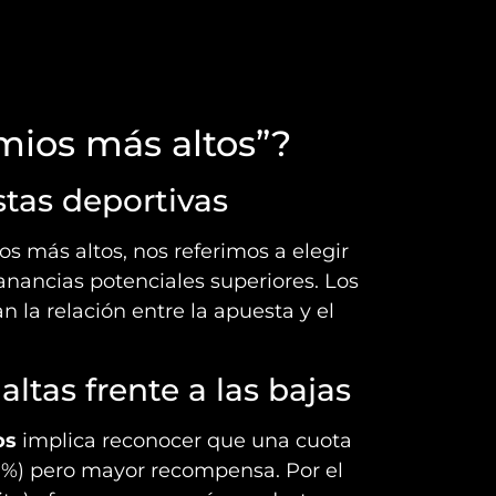
mios más altos”?
tas deportivas
 más altos, nos referimos a elegir
anancias potenciales superiores. Los
 la relación entre la apuesta y el
ltas frente a las bajas
os
implica reconocer que una cuota
20%) pero mayor recompensa. Por el