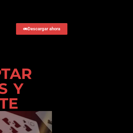
Descargar ahora
PTAR
S Y
TE