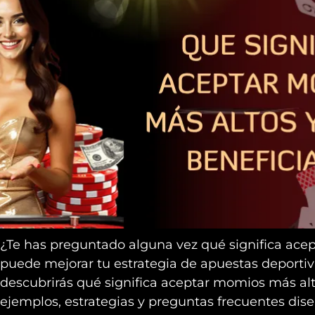
¿Te has preguntado alguna vez qué significa ace
puede mejorar tu estrategia de apuestas deporti
descubrirás qué significa aceptar momios más altos
ejemplos, estrategias y preguntas frecuentes di