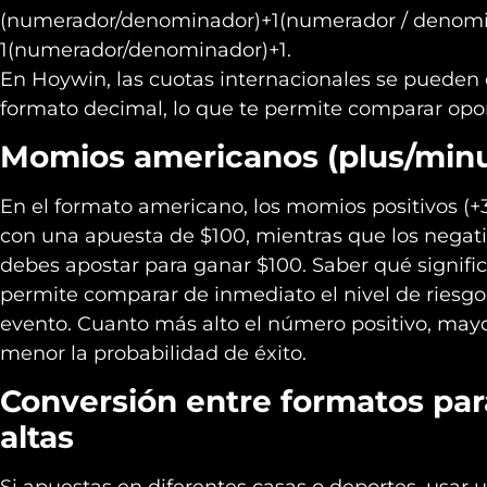
(numerador/denominador)+1(numerador / denomi
1
(
n
u
m
er
a
d
or
/
d
e
n
o
mina
d
or
)
+
1
.
En Hoywin, las cuotas internacionales se pueden
formato decimal, lo que te permite comparar opo
Momios americanos (plus/min
En el formato americano, los momios positivos (+
con una apuesta de $100, mientras que los negati
debes apostar para ganar $100. Saber qué signifi
permite comparar de inmediato el nivel de riesgo 
evento. Cuanto más alto el número positivo, mayo
menor la probabilidad de éxito.
Conversión entre formatos pa
altas