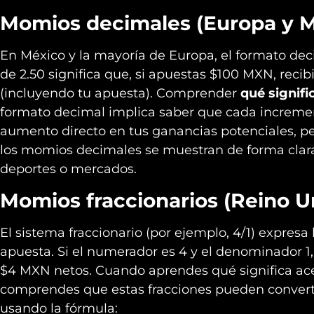
Momios decimales (Europa y M
En México y la mayoría de Europa, el formato dec
de 2.50 significa que, si apuestas $100 MXN, reci
(incluyendo tu apuesta). Comprender
qué signif
formato decimal implica saber que cada incremen
aumento directo en tus ganancias potenciales, pe
los momios decimales se muestran de forma clara,
deportes o mercados.
Momios fraccionarios (Reino U
El sistema fraccionario (por ejemplo, 4/1) expresa 
apuesta. Si el numerador es 4 y el denominador 
$4 MXN netos. Cuando aprendes qué significa ac
comprendes que estas fracciones pueden convert
usando la fórmula: