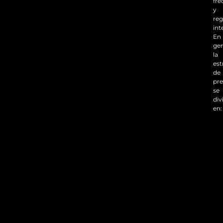
fre
y
reg
int
En
gen
la
est
de
pr
se
div
en: