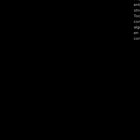
ent
otr
To
co
alg
en
co