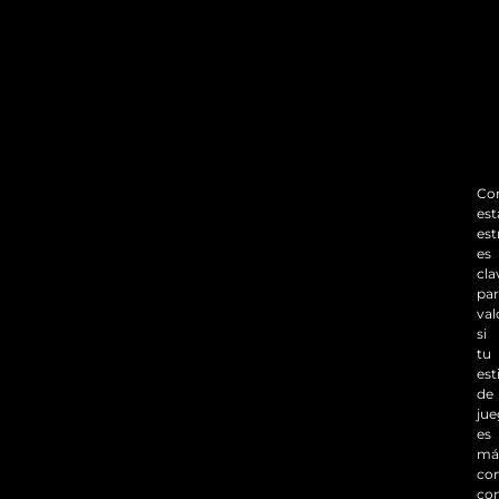
Co
est
est
es
cla
pa
val
si
tu
est
de
ju
es
má
co
co