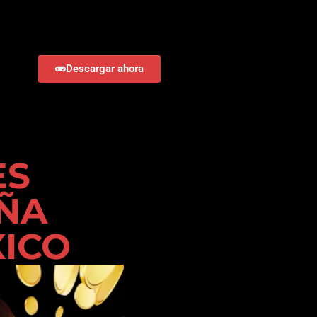
Descargar ahora
ES
EÑA
XICO