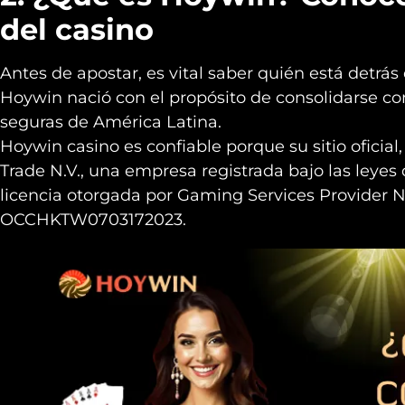
del casino
Antes de apostar, es vital saber quién está detrás
Hoywin nació con el propósito de consolidarse c
seguras de América Latina.
Hoywin casino es confiable porque su sitio oficial
Trade N.V., una empresa registrada bajo las leyes
licencia otorgada por Gaming Services Provider N
OCCHKTW0703172023.