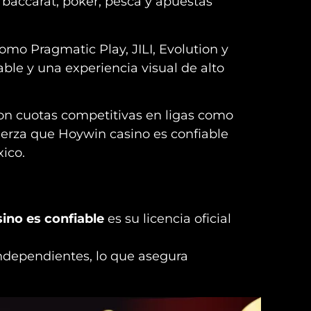
 baccarat, póker, pesca y apuestas
mo Pragmatic Play, JILI, Evolution y
le y una experiencia visual de alto
con cuotas competitivas en ligas como
uerza que Hoywin casino es confiable
ico.
ino es confiable
es su licencia oficial
ndependientes, lo que asegura