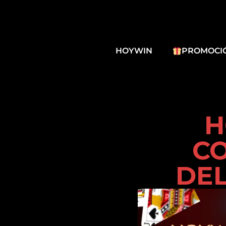
HOYWIN
PROMOCI
H
CO
DEL