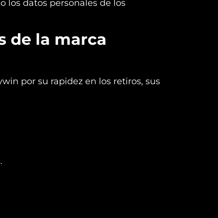
o los datos personales de los
es de la marca
in por su rapidez en los retiros, sus
.