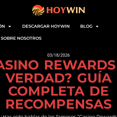
ÓN
DESCARGAR HOYWIN
BLOG
SOBRE NOSOTROS
03/18/2026
ASINO REWARDS
VERDAD? GUÍA
COMPLETA DE
RECOMPENSAS
¿Has oído hablar de los famosos “Casino Reward