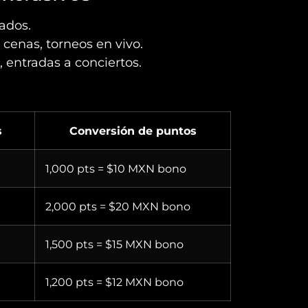
ados.
 cenas, torneos en vivo.
, entradas a conciertos.
s
Conversión de puntos
1,000 pts = $10 MXN bono
2,000 pts = $20 MXN bono
1,500 pts = $15 MXN bono
1,200 pts = $12 MXN bono