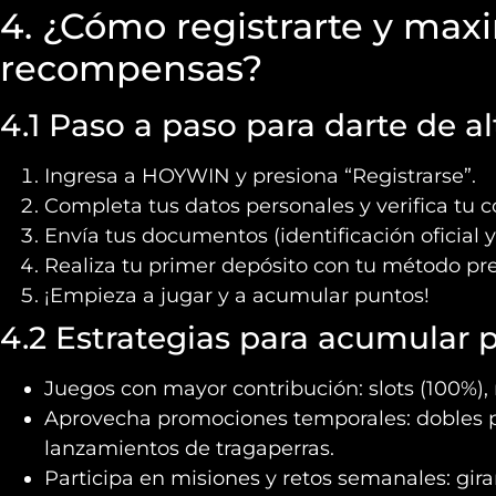
4. ¿Cómo registrarte y maxi
recompensas?
4.1 Paso a paso para darte de al
Ingresa a HOYWIN y presiona “Registrarse”.
Completa tus datos personales y verifica tu c
Envía tus documentos (identificación oficial
Realiza tu primer depósito con tu método prefe
¡Empieza a jugar y a acumular puntos!
4.2 Estrategias para acumular 
Juegos con mayor contribución: slots (100%), r
Aprovecha promociones temporales: dobles pu
lanzamientos de tragaperras.
Participa en misiones y retos semanales: gir