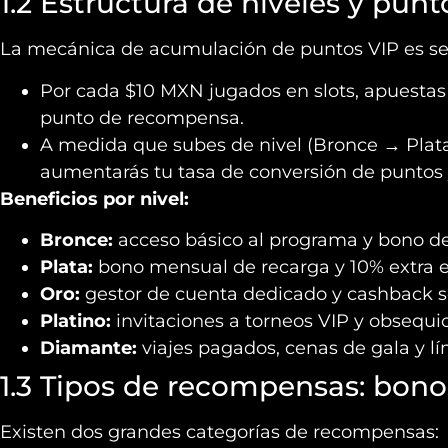
1.2 Estructura de niveles y punt
La mecánica de acumulación de puntos VIP es sen
Por cada $10 MXN jugados en slots, apuestas d
punto de recompensa.
A medida que subes de nivel (Bronce → Plat
aumentarás tu tasa de conversión de puntos y
Beneficios por nivel:
Bronce:
acceso básico al programa y bono de
Plata:
bono mensual de recarga y 10% extra en
Oro:
gestor de cuenta dedicado y cashback 
Platino:
invitaciones a torneos VIP y obsequ
Diamante:
viajes pagados, cenas de gala y lím
1.3 Tipos de recompensas: bonos
Existen dos grandes categorías de recompensas: