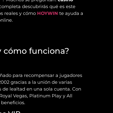
 completa descubrirás qué es este
os reales y cómo
HOYWIN
te ayuda a
nline.
y cómo funciona?
eñado para recompensar a jugadores
002 gracias a la unión de varias
 de lealtad en una sola cuenta. Con
Royal Vegas, Platinum Play y All
beneficios.