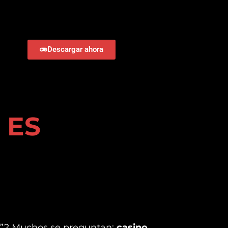
Descargar ahora
 ES
s”? Muchos se preguntan:
casino