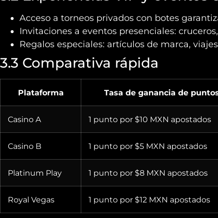
Acceso a torneos privados con botes garantiz
Invitaciones a eventos presenciales: cruceros,
Regalos especiales: artículos de marca, viajes
3.3 Comparativa rápida
Plataforma
Tasa de ganancia de punto
Casino A
1 punto por $10 MXN apostados
Casino B
1 punto por $5 MXN apostados
Platinum Play
1 punto por $8 MXN apostados
Royal Vegas
1 punto por $12 MXN apostados