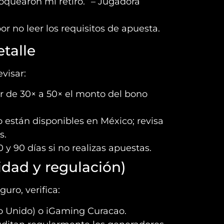
oquearon mi retiro.” – Jugadora
 no leer los requisitos de apuesta.
etalle
visar:
r de 30× a 50× el monto del bono
están disponibles en México; revisa
s.
y 90 días si no realizas apuestas.
idad y regulación)
uro, verifica:
o Unido) o iGaming Curacao.