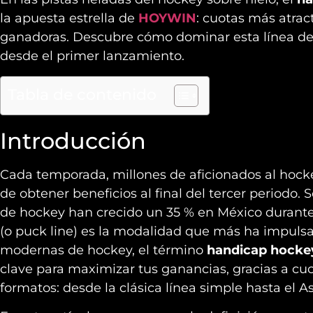
la apuesta estrella de
HOYWIN
: cuotas más atract
ganadoras. Descubre cómo dominar esta línea de
desde el primer lanzamiento.
Tabla de contenido
Introducción
Cada temporada, millones de aficionados al hock
de obtener beneficios al final del tercer periodo
de hockey han crecido un 35 % en México durante 
(o puck line) es la modalidad que más ha impulsa
modernas de hockey, el término
handicap hocke
clave para maximizar tus ganancias, gracias a cu
formatos: desde la clásica línea simple hasta el A