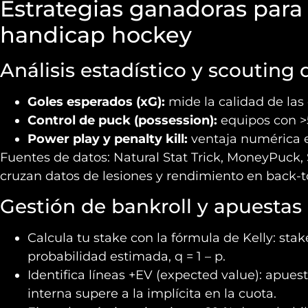
Estrategias ganadoras para
handicap hockey
Análisis estadístico y scouting
Goles esperados (xG):
mide la calidad de las
Control de puck (possession):
equipos con >
Power play y penalty kill:
ventaja numérica e
Fuentes de datos: Natural Stat Trick, MoneyPuck, 
cruzan datos de lesiones y rendimiento en back-t
Gestión de bankroll y apuestas 
Calcula tu stake con la fórmula de Kelly: stake
probabilidad estimada, q = 1 – p.
Identifica líneas +EV (expected value): apues
interna supere a la implícita en la cuota.