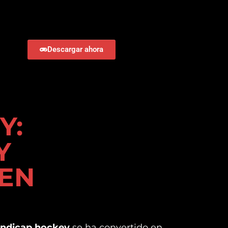
Descargar ahora
Y:
Y
 EN
ndicap hockey
se ha convertido en