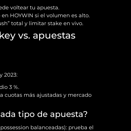
ede voltear tu apuesta.
 en HOYWIN si el volumen es alto.
sh” total y limitar stake en vivo.
ey vs. apuestas
y 2023:
io 3 %.
 a cuotas más ajustadas y mercado
cada tipo de apuesta?
 possession balanceadas): prueba el